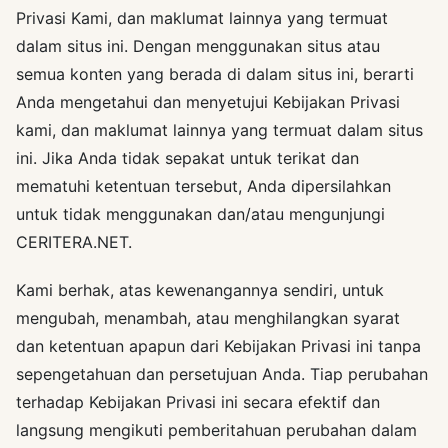
Privasi Kami, dan maklumat lainnya yang termuat
dalam situs ini. Dengan menggunakan situs atau
semua konten yang berada di dalam situs ini, berarti
Anda mengetahui dan menyetujui Kebijakan Privasi
kami, dan maklumat lainnya yang termuat dalam situs
ini. Jika Anda tidak sepakat untuk terikat dan
mematuhi ketentuan tersebut, Anda dipersilahkan
untuk tidak menggunakan dan/atau mengunjungi
CERITERA.NET.
Kami berhak, atas kewenangannya sendiri, untuk
mengubah, menambah, atau menghilangkan syarat
dan ketentuan apapun dari Kebijakan Privasi ini tanpa
sepengetahuan dan persetujuan Anda. Tiap perubahan
terhadap Kebijakan Privasi ini secara efektif dan
langsung mengikuti pemberitahuan perubahan dalam