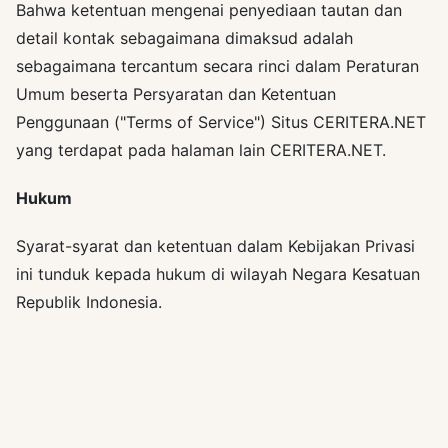
Bahwa ketentuan mengenai penyediaan tautan dan
detail kontak sebagaimana dimaksud adalah
sebagaimana tercantum secara rinci dalam Peraturan
Umum beserta Persyaratan dan Ketentuan
Penggunaan ("Terms of Service") Situs CERITERA.NET
yang terdapat pada halaman lain CERITERA.NET.
Hukum
Syarat-syarat dan ketentuan dalam Kebijakan Privasi
ini tunduk kepada hukum di wilayah Negara Kesatuan
Republik Indonesia.