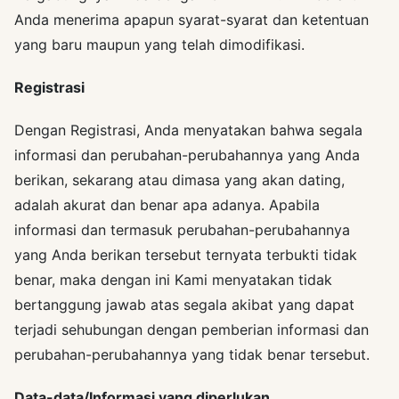
Anda menerima apapun syarat-syarat dan ketentuan
yang baru maupun yang telah dimodifikasi.
Registrasi
Dengan Registrasi, Anda menyatakan bahwa segala
informasi dan perubahan-perubahannya yang Anda
berikan, sekarang atau dimasa yang akan dating,
adalah akurat dan benar apa adanya. Apabila
informasi dan termasuk perubahan-perubahannya
yang Anda berikan tersebut ternyata terbukti tidak
benar, maka dengan ini Kami menyatakan tidak
bertanggung jawab atas segala akibat yang dapat
terjadi sehubungan dengan pemberian informasi dan
perubahan-perubahannya yang tidak benar tersebut.
Data-data/Informasi yang diperlukan