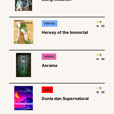
5
FANTASI
2K
Heresy of the Immortal
5
HOROR
4K
Asrama
5
AKSI
3K
Dunia dan Supernatural