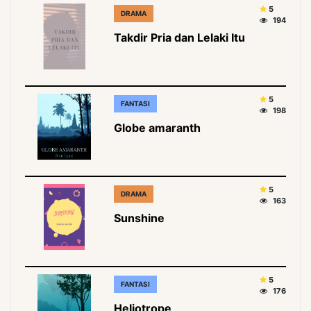
5
DRAMA
194
Takdir Pria dan Lelaki Itu
5
FANTASI
198
Globe amaranth
5
DRAMA
163
Sunshine
5
FANTASI
176
Heliotrope