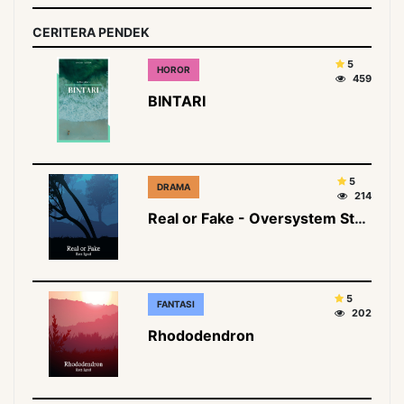
CERITERA PENDEK
5
HOROR
459
BINTARI
5
DRAMA
214
Real or Fake - Oversystem Story
5
FANTASI
202
Rhododendron