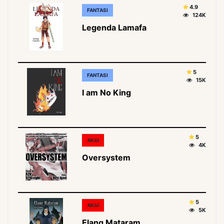
4.9
FANTASI
124K
Legenda Lamafa
5
FANTASI
15K
I am No King
5
AKSI
4K
Oversystem
5
AKSI
5K
Elang Mataram